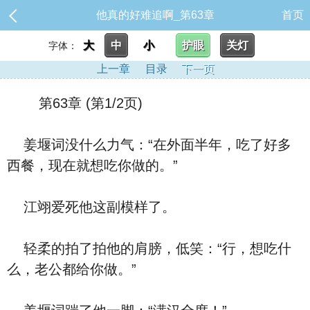
他真的好难追啊_第63章
首页
大
中
小
护眼
关灯
字体：
上一章
目录
下一页
第63章 (第1/2页)
姜堰词没什么力气：“在外面半年，吃了好多
西餐，现在就想吃你做的。”
江翊爱死他这副模样了。
轻柔的拍了拍他的肩膀，低笑：“行，想吃什
么，老公都给你做。”