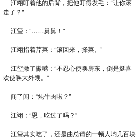
江翊盯着他的后背，把他盯得发毛：“让你滚
走了？”
江玺：“……舅舅！”
江翊指着芹菜：“滚回来，择菜。”
江玺撇了撇嘴：“不忍心使唤房东，倒是挺喜
欢使唤大外甥。”
闻了闻：“炖牛肉啦？”
江翊：“恩，吃过了吗？”
江玺其实吃了，还是曲总请的一顿人均几百块