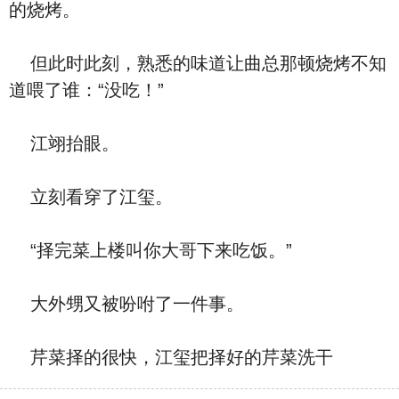
的烧烤。
但此时此刻，熟悉的味道让曲总那顿烧烤不知
道喂了谁：“没吃！”
江翊抬眼。
立刻看穿了江玺。
“择完菜上楼叫你大哥下来吃饭。”
大外甥又被吩咐了一件事。
芹菜择的很快，江玺把择好的芹菜洗干