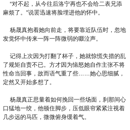
“对不起，从今往后洛宁再也不会给二表兄添
麻烦了。”说罢迅速将脸埋进他的怀中。
杨晟真抱着她向前走，将要靠近队伍时，忽地
发觉怀中传来一阵一阵微弱的啜泣声。
记得上次因为打翻了杯子，她就惊慌失措的乱
了规矩自责不已。方才因为恼怒她自作主张不将
性命当回事，故而语气重了些……她心思细腻，
定然又开始多想了。
杨晟真正思量着如何挽回一些场面，刹那间心
口猛地一绞，他顿住脚步，压低眼帘紧紧注视着
几步远的马匹，微微俯身缓着气。