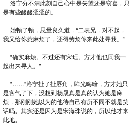
洛宁分不清此刻自己心中是失望还是窃喜，只
是有些酸酸涩涩的。
她顿了顿，思量良久道，“二表兄，对不起，
我又给你惹麻烦了，还得劳烦你来此处寻我。”
“确实麻烦。不过还有宋珏。方才他也同我一
起出来寻人。”
“……”洛宁扯了扯唇角，眸光晦暗，方才她只
是客气了下，没想到杨晟真是真的认为她是麻
烦，那刚刚她以为的他待自己有所不同不就是笑
话吗。其实还是因为是宋海珠说的，所以他才来
此地。