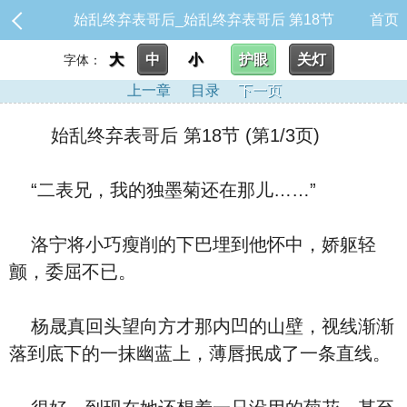
始乱终弃表哥后_始乱终弃表哥后 第18节
首页
大
中
小
护眼
关灯
字体：
上一章
目录
下一页
始乱终弃表哥后 第18节 (第1/3页)
“二表兄，我的独墨菊还在那儿……”
洛宁将小巧瘦削的下巴埋到他怀中，娇躯轻
颤，委屈不已。
杨晟真回头望向方才那内凹的山壁，视线渐渐
落到底下的一抹幽蓝上，薄唇抿成了一条直线。