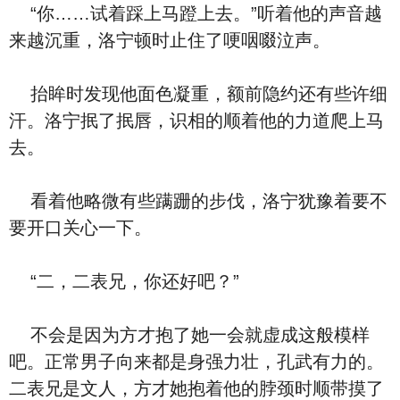
“你……试着踩上马蹬上去。”听着他的声音越
来越沉重，洛宁顿时止住了哽咽啜泣声。
抬眸时发现他面色凝重，额前隐约还有些许细
汗。洛宁抿了抿唇，识相的顺着他的力道爬上马
去。
看着他略微有些蹒跚的步伐，洛宁犹豫着要不
要开口关心一下。
“二，二表兄，你还好吧？”
不会是因为方才抱了她一会就虚成这般模样
吧。正常男子向来都是身强力壮，孔武有力的。
二表兄是文人，方才她抱着他的脖颈时顺带摸了