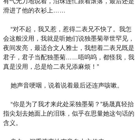
有气无力地说着，泪珠连忙跟着滚落，最后还是
滑进了他的衣衫上……
“对不起，我又惹，惹得二表兄不快了。我怎
会这般没用，我就是听她们说独墨菊举世罕见，
夜间发亮，最适合文人雅士，我想着二表兄既是
君子，君子当配独墨菊……唔呜呜，都怪我，我
真是没用，总是给二表兄添麻烦！”
她声音哽咽，说着说着最后还连声咳嗽。
“你是为了我才来此处采独墨菊？”杨晟真轻抬
指尖划去她面上的泪珠，似乎在思量她这句话的
含义。