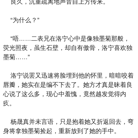
良久，沉重疏离地声音自上方传来。
“为什么？”
“唔……二表兄在洛宁心中是像独墨菊那般，
荧光照夜，虽生石壁，却自有傲骨，洛宁喜欢独
墨菊……”
洛宁说罢又迅速将脸埋到他的怀里，暗暗咬着
唇瓣，她实在是编不下去了。她方才真是昧着良
心说了这么多，现心中羞愧，竟然越发觉得内
疚。
杨晟真并未言语，只是抱着她又折返回去，弯
身将拿独墨菊捡起，重新放到了她的手中。