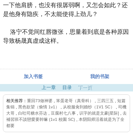
一下他肩膀，也没有很孱弱啊，又怎会如此？还
是他身有隐疾，不太能使得上劲儿？
洛宁不觉间红唇微张，思量着到底是各种原因
导致杨晟真虚成这样。
加入书签
我的书架
上一章
目录
下一页
相关推荐：
重回73做神婆
,
笨蛋老哥（真骨科）
,
三四三五
,
短篇
集锦
,
黑色欲望（偷情 1v1）
,
从校服肏到婚纱（1V1 SC）
,
司機
大哥
,
白吐司糖水芬达
,
豆腐村七八事
,
识字的就是文豪[星际]
,
去
補習班不談戀愛要幹嘛 (1v1 校園 SC)
,
本阴阳师活着就是为了全
都要