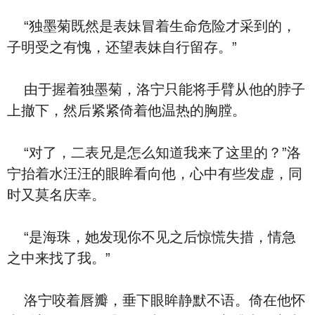
“独墨菊既然是表妹冒着生命危险才采到的，
子明受之有愧，还望表妹自行留存。”
由于握着独墨菊，洛宁只能将手臂从他的脖子
上撤下，然后紧紧倚着他温热的胸膛。
“对了，二表兄是怎么知道我来了这里的？”洛
宁抬着水汪汪的眼眸看向他，心中有些发虚，同
时又莫名庆幸。
“是海珠，她发现你不见之后惊慌失措，情急
之中来找了我。”
洛宁咬着唇瓣，垂下眼眸静默不语。倚在他怀