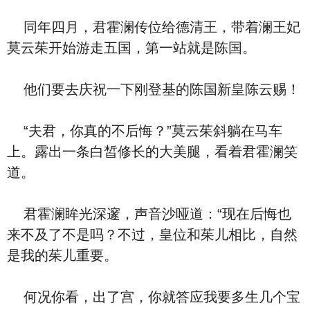
同年四月，君霍澜传位给德清王，带着澜王妃
莫云茱开始游走五国，第一站就是陈国。
他们要去庆祝一下刚登基的陈国新皇陈云赐！
“夫君，你真的不后悔？”莫云茱斜躺在马车
上。露出一条白皙修长的大美腿，看着君霍澜笑
道。
君霍澜眸光深邃，声音沙哑道：“现在后悔也
来不及了不是吗？不过，皇位和茱儿相比，自然
是我的茱儿重要。
何况你看，出了宫，你就答应我要多生几个宝