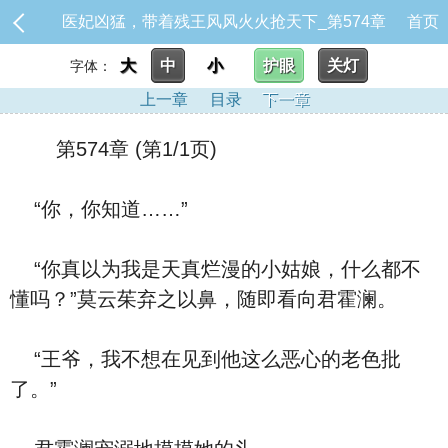
医妃凶猛，带着残王风风火火抢天下_第574章
首页
大
中
小
护眼
关灯
字体：
上一章
目录
下一章
第574章 (第1/1页)
“你，你知道……”
“你真以为我是天真烂漫的小姑娘，什么都不
懂吗？”莫云茱弃之以鼻，随即看向君霍澜。
“王爷，我不想在见到他这么恶心的老色批
了。”