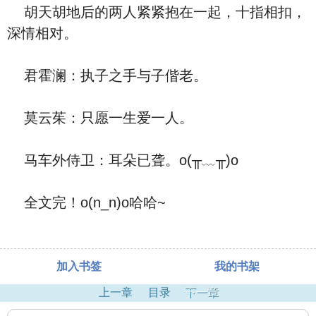
胡天胡地后的两人紧紧抱在一起，十指相扣，
深情相对。
君霍澜：执子之手与子偕老。
莫云茱：只愿一生爱一人。
马车外侍卫：耳朵已聋。o(╥﹏╥)o
全文完！o(n_n)o哈哈~
加入书签
我的书架
上一章
目录
下一章