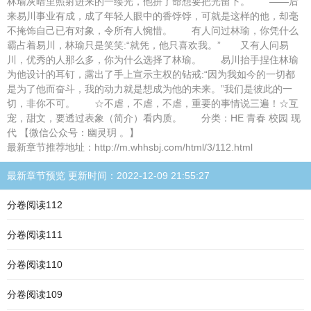
林瑜灰暗里照射进来的一缕光，他拼了命想要把光留下。 ——后
来易川事业有成，成了年轻人眼中的香饽饽，可就是这样的他，却毫
不掩饰自己已有对象，令所有人惋惜。 有人问过林瑜，你凭什么
霸占着易川，林瑜只是笑笑:“就凭，他只喜欢我。” 又有人问易
川，优秀的人那么多，你为什么选择了林瑜。 易川抬手捏住林瑜
为他设计的耳钉，露出了手上宣示主权的钻戒:“因为我如今的一切都
是为了他而奋斗，我的动力就是想成为他的未来。”我们是彼此的一
切，非你不可。 ☆不虐，不虐，不虐，重要的事情说三遍！☆互
宠，甜文，要透过表象（简介）看内质。 分类：HE 青春 校园 现
代 【微信公众号：幽灵玥 。】
最新章节推荐地址：http://m.whhsbj.com/html/3/112.html
最新章节预览 更新时间：2022-12-09 21:55:27
分卷阅读112
分卷阅读111
分卷阅读110
分卷阅读109