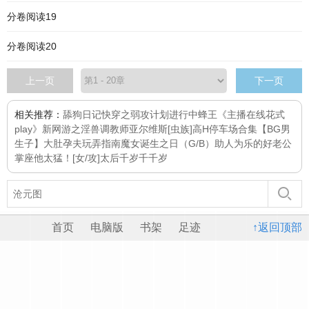
分卷阅读19
分卷阅读20
上一页
下一页
相关推荐：
舔狗日记
快穿之弱攻计划进行中
蜂王
《主播在线花式
play》
新网游之淫兽调教师
亚尔维斯[虫族]
高H停车场合集
【BG男
生子】大肚孕夫玩弄指南
魔女诞生之日（G/B）
助人为乐的好老公
掌座他太猛！
[女/攻]太后千岁千千岁
首页
电脑版
书架
足迹
↑返回顶部